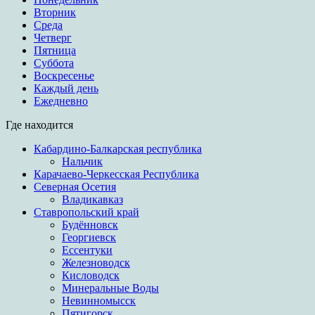
Вторник
Среда
Четверг
Пятница
Суббота
Воскресенье
Каждый день
Ежедневно
Где находится
Кабардино-Балкарская республика
Нальчик
Карачаево-Черкесская Республика
Северная Осетия
Владикавказ
Ставропольский край
Будённовск
Георгиевск
Ессентуки
Железноводск
Кисловодск
Минеральные Воды
Невинномысск
Пятигорск