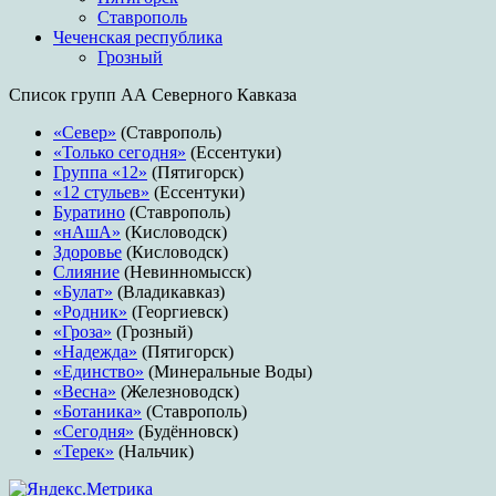
Ставрополь
Чеченская республика
Грозный
Список групп АА Северного Кавказа
«Север»
(Ставрополь)
«Только сегодня»
(Ессентуки)
Группа «12»
(Пятигорск)
«12 стульев»
(Ессентуки)
Буратино
(Ставрополь)
«нАшА»
(Кисловодск)
Здоровье
(Кисловодск)
Слияние
(Невинномысск)
«Булат»
(Владикавказ)
«Родник»
(Георгиевск)
«Гроза»
(Грозный)
«Надежда»
(Пятигорск)
«Единство»
(Минеральные Воды)
«Весна»
(Железноводск)
«Ботаника»
(Ставрополь)
«Сегодня»
(Будённовск)
«Терек»
(Нальчик)