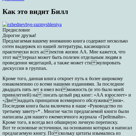
Как это видит Билл
Предисловие
Дорогие друзья!
Предлагаемая вашему вниманию книга содержит несколько
сотен выдержек из нашей литературы, касающихся
практически всех аспектов жизни АА. Мне кажется, что
этот материал может быть полезен отдельным людям в
проведении медитаций, а также может стимулировать
дискуссии в группах.
Кроме того, данная книга откроет путь к более широкому
ознакомлению со всеми нашими изданиями. За последние
двадцать пять лет я имел возможность (и это было моей
привилегией) на писать целый ряд книг: «АА взрослеет» и
«Двенадцать принципов всемирного обслуживания».
Последняя книга была включена в наше «Руководство по
третьему завету»* . Многие части предлагаемой книги были
написаны для нашего ежемесячного журнала «Грейпвайн».
Кроме того, я всегда вел обширную личную переписку.
Вот те основные источники, на основании которых я написал
предлагаемую книгу. Поскольку цитаты изымались из